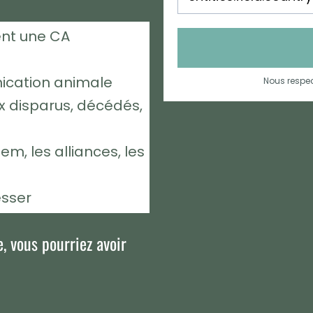
nt une CA
ication animale
Nous respec
 disparus, décédés,
em, les alliances, les
esser
e, vous pourriez avoir