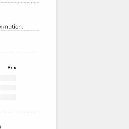
ormation.
Prix
)